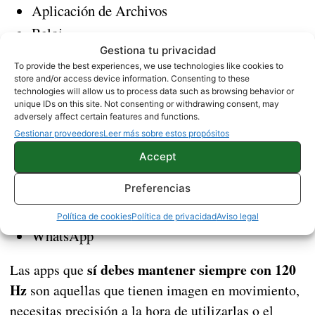
Aplicación de Archivos
Reloj
Gestiona tu privacidad
Ajustes
To provide the best experiences, we use technologies like cookies to
Google Maps
store and/or access device information. Consenting to these
technologies will allow us to process data such as browsing behavior or
Apps bancarias
unique IDs on this site. Not consenting or withdrawing consent, may
adversely affect certain features and functions.
Calculadora
Gestionar proveedores
Leer más sobre estos propósitos
Calendario
Accept
Apps de Email
Notas
Preferencias
Spotify
Política de cookies
Política de privacidad
Aviso legal
WhatsApp
sí debes mantener siempre con 120
Las apps que
Hz
son aquellas que tienen imagen en movimiento,
necesitas precisión a la hora de utilizarlas o el