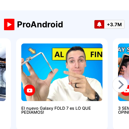
ProAndroid
+3.7M
El nuevo Galaxy FOLD 7 es LO QUE
3 SE
PEDÍAMOS!
OPIN