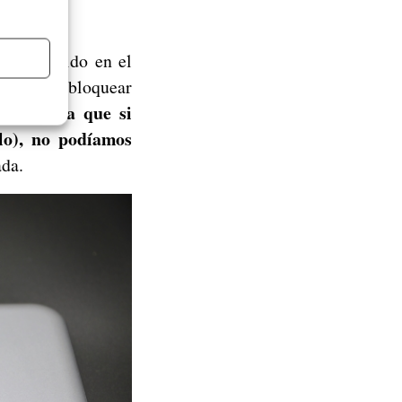
duda ha sido en el
sor era desbloquear
blema era que si
lo), no podíamos
ada.