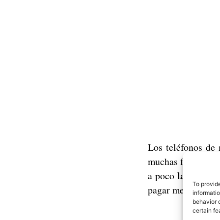
Los teléfonos de
muchas funcionali
la tecnolo
a poco
To provid
pagar menos por a
informati
behavior o
certain fe