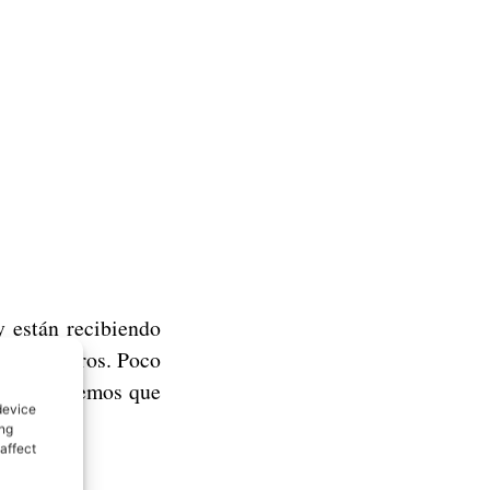
 están recibiendo
de 300 euros. Poco
a vez tenemos que
device
ing
affect