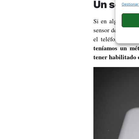
Un sensor
Gestionar
Si en algo ha cen
sensor de huellas 
el teléfono y ad
teníamos un mét
tener habilitado 