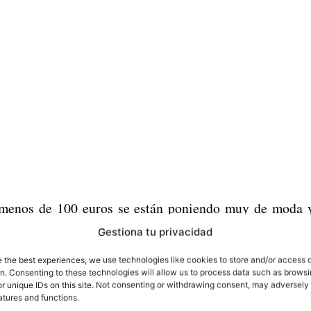
 menos de 100 euros se están poniendo muy de moda y
dades que hasta no hace tanto solo tenían los móviles 
Gestiona tu privacidad
gía de
los smartphones se empieza a abaratar
y cad
e the best experiences, we use technologies like cookies to store and/or access 
lgo de mucha calidad.
on. Consenting to these technologies will allow us to process data such as brows
r unique IDs on this site. Not consenting or withdrawing consent, may adversely 
atures and functions.