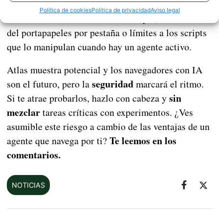
barreras
que Chrome, Brave y otros adopten
Política de cookies
Política de privacidad
Aviso legal
adicionales
: confirmaciones de copia, aislamiento
del portapapeles por pestaña o límites a los scripts
que lo manipulan cuando hay un agente activo.
Atlas muestra potencial y los navegadores con IA
seguridad
son el futuro, pero la
marcará el ritmo.
sin
Si te atrae probarlos, hazlo con cabeza y
mezclar
tareas críticas con experimentos. ¿Ves
asumible este riesgo a cambio de las ventajas de un
Te leemos en los
agente que navega por ti?
comentarios.
NOTICIAS