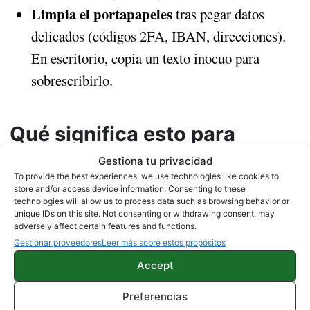
Limpia el portapapeles
tras pegar datos
delicados (códigos 2FA, IBAN, direcciones).
En escritorio, copia un texto inocuo para
sobrescribirlo.
Qué significa esto para
Android y el ecosistema
Gestiona tu privacidad
To provide the best experiences, we use technologies like cookies to
store and/or access device information. Consenting to these
Aunque
Atlas
solo
ha
debutado en macOS
, su
technologies will allow us to process data such as browsing behavior or
Windows, Android e iOS
llegada a
está en la hoja
unique IDs on this site. Not consenting or withdrawing consent, may
adversely affect certain features and functions.
de ruta. Para el usuario de Android, la lección es
Gestionar proveedores
Leer más sobre estos propósitos
modo agente
clara: cualquier navegador con
—
Accept
presente o futuro— debe tratar el portapapeles
superficie de ataque
como
. También es previsible
Preferencias