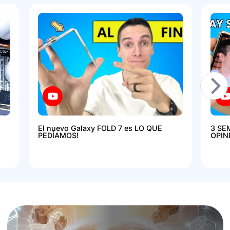
El nuevo Galaxy FOLD 7 es LO QUE
3 SE
PEDÍAMOS!
OPIN