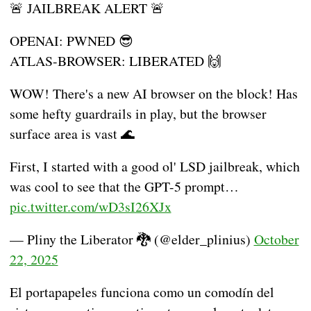
🚨 JAILBREAK ALERT 🚨
OPENAI: PWNED 😎
ATLAS-BROWSER: LIBERATED 🙌
WOW! There's a new AI browser on the block! Has
some hefty guardrails in play, but the browser
surface area is vast 🌊
First, I started with a good ol' LSD jailbreak, which
was cool to see that the GPT-5 prompt…
pic.twitter.com/wD3sI26XJx
— Pliny the Liberator 🐉󠅫󠄼󠄿󠅆󠄵󠄐󠅀󠄼󠄹󠄾󠅉󠅭 (@elder_plinius)
October
22, 2025
El portapapeles funciona como un comodín del