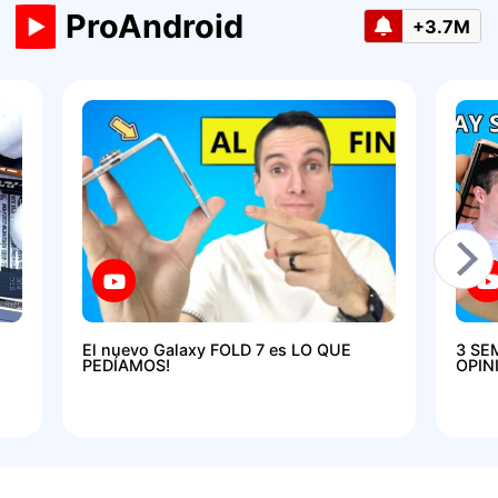
ProAndroid
+3.7M
El nuevo Galaxy FOLD 7 es LO QUE
3 SE
PEDÍAMOS!
OPIN