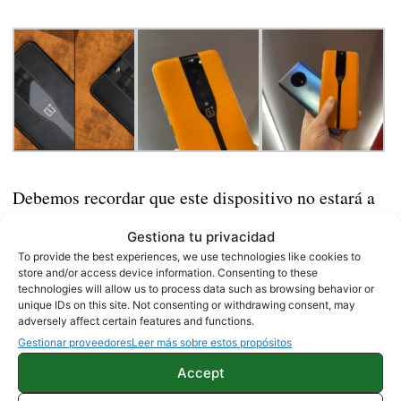
Debemos recordar que este dispositivo no estará a
la venta en un futuro próximo, ya que se trata de un
Gestiona tu privacidad
concepto que podremos ver por primera vez en el
To provide the best experiences, we use technologies like cookies to
CES de Las Vegas. Sin embargo, todo parece
store and/or access device information. Consenting to these
technologies will allow us to process data such as browsing behavior or
indicar que está será la línea por la que optará
unique IDs on this site. Not consenting or withdrawing consent, may
adversely affect certain features and functions.
OnePlus en sus siguientes modelos.
Gestionar proveedores
Leer más sobre estos propósitos
Fuente |
OnePlus
/
Utsav Techie
Accept