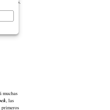
te aspecto.
rá muchas
ock
, las
s primeros