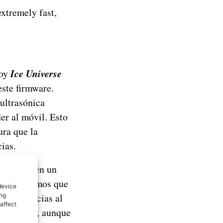
extremely fast,
hoy
Ice Universe
ste firmware.
 ultrasónica
der al móvil. Esto
ura que la
cias.
xy S23 o en un
ar? Suponemos que
device
ltra, gracias al
ing
affect
se iguales, aunque