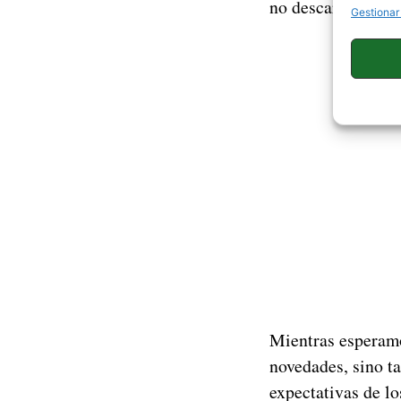
no descartamos qu
Gestionar
Mientras esperamo
novedades, sino t
expectativas de l