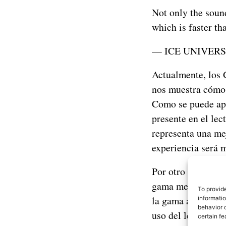
Not only the sound
which is faster th
— ICE UNIVERSE
Actualmente, los 
nos muestra cómo 
Como se puede apre
presente en el lec
representa una me
experiencia será 
Por otro lado, su
gama media como
To provid
la gama alta de añ
informati
behavior o
uso del lector ul
certain fe