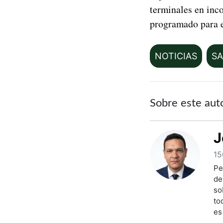
terminales en inc
programado para 
NOTICIAS
S
Sobre este aut
J
15
Pe
de
so
to
es