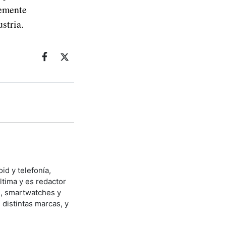
lemente
stria.
id y telefonía,
ltima y es redactor
s, smartwatches y
distintas marcas, y
.