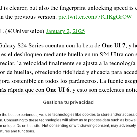
 is clearer, but also the fingerprint unlocking speed is 
an the previous version.
pic.twitter.com/7tCIKgGrOW
 (@UniverseIce)
January 2, 2025
One UI 7
Galaxy S24 Series cuentan con la beta de
, y 
es el desbloqueo mediante huella en un S24 Ultra con e
ciar, la velocidad finalmente se ajusta a la tecnología
tor de huellas, ofreciendo fidelidad y eficacia para acce
jora sostenible en todos los parámetros. La fuente aseg
One UI 6
más rápida que con
, y esto son excelentes noti
Gestiona tu privacidad
rge una pregunta: ¿los demás dispositivos, como el Gala
Galaxy A55
 el
, también tendrán una velocidad simil
e the best experiences, we use technologies like cookies to store and/or access 
os anteriores podría acercarse a la experiencia del S24 U
on. Consenting to these technologies will allow us to process data such as brows
r unique IDs on this site. Not consenting or withdrawing consent, may adversely 
trasónico. En la gama media, las cosas podrían mantener
atures and functions.