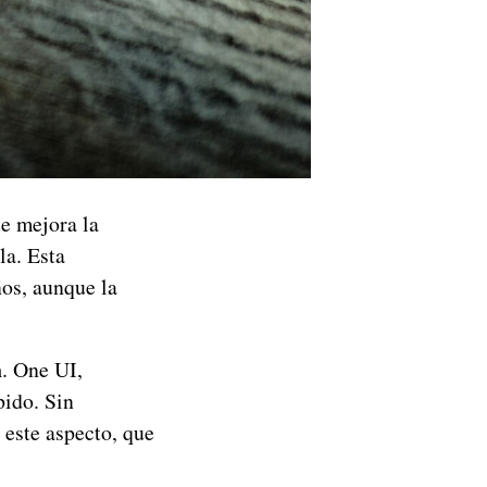
e mejora la
la. Esta
os, aunque la
n
. One UI,
pido. Sin
 este aspecto, que