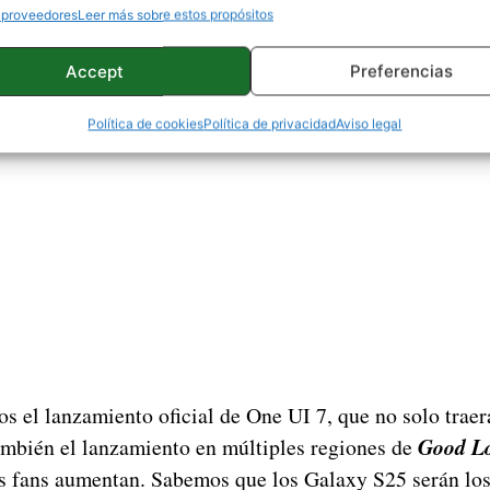
e Samsung ajuste las animaciones para optimizar en es
 proveedores
Leer más sobre estos propósitos
Accept
Preferencias
Política de cookies
Política de privacidad
Aviso legal
s el lanzamiento oficial de One UI 7, que no solo trae
ambién el lanzamiento en múltiples regiones de
Good L
os fans aumentan. Sabemos que los Galaxy S25 serán lo