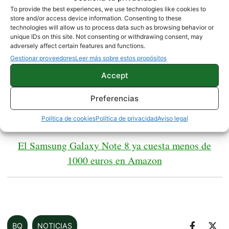
To provide the best experiences, we use technologies like cookies to
store and/or access device information. Consenting to these
Lo más destacado de esta batería no es su
technologies will allow us to process data such as browsing behavior or
capacidad, sino su reducido precio. Por solo
unique IDs on this site. Not consenting or withdrawing consent, may
adversely affect certain features and functions.
11€
puedes llevarte una batería de 10.000 mAh de
Gestionar proveedores
Leer más sobre estos propósitos
tres puertos de salida USB
capacidad, con
y y
Accept
luces LED. Permite cargar nuestro smartphone
hasta 3 o 4 veces según su capacidad, sin duda otra
Preferencias
buena oferta que vale la pena aprovechar.
Política de cookies
Política de privacidad
Aviso legal
El Samsung Galaxy Note 8 ya cuesta menos de
1000 euros en Amazon
BQ
NOTICIAS