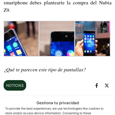
smartphone debes plantearte la compra del Nubia
Z9.
¿Qué te parecen este tipo de pantallas?
NOTICIAS
Gestiona tu privacidad
Sobre este autor
To provide the best experiences, we use technologies like cookies to
store and/or access device information. Consenting to these