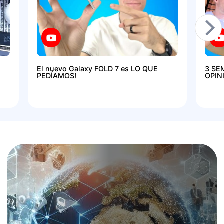
El nuevo Galaxy FOLD 7 es LO QUE
3 SE
PEDÍAMOS!
OPIN