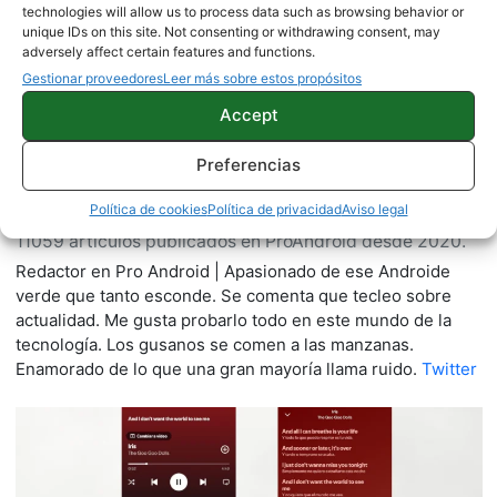
technologies will allow us to process data such as browsing behavior or
unique IDs on this site. Not consenting or withdrawing consent, may
adversely affect certain features and functions.
Gestionar proveedores
Leer más sobre estos propósitos
Accept
Preferencias
Quelian Sanz
Política de cookies
Política de privacidad
Aviso legal
11059 artículos publicados en ProAndroid desde 2020.
Redactor en Pro Android | Apasionado de ese Androide
verde que tanto esconde. Se comenta que tecleo sobre
actualidad. Me gusta probarlo todo en este mundo de la
tecnología. Los gusanos se comen a las manzanas.
Enamorado de lo que una gran mayoría llama ruido.
Twitter