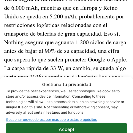
de 6.000 mAh, mientras que en Europa y Reino
Unido se queda en 5.200 mAh, probablemente por
restricciones logísticas relacionadas con el
transporte de baterías de gran capacidad. Eso sí,
Nothing asegura que aguanta 1.200 ciclos de carga
antes de bajar al 90% de su capacidad, una cifra
que supera lo que suelen prometer Google o Apple.
La carga rápida de 33 W, en cambio, se queda algo
corta para 2026: completar el depósito lleva unos
80 minutos.
Gestiona tu privacidad
To provide the best experiences, we use technologies like cookies to
store and/or access device information. Consenting to these
En fotografía, el Phone (4b) apuesta por un sensor
technologies will allow us to process data such as browsing behavior or
50 MP
principal de
y uno ultra gran angular de 8
unique IDs on this site. Not consenting or withdrawing consent, may
adversely affect certain features and functions.
MP con 119 grados de campo de visión, más una
Gestionar proveedores
Leer más sobre estos propósitos
cámara frontal de 16 MP. No son cifras para
Accept