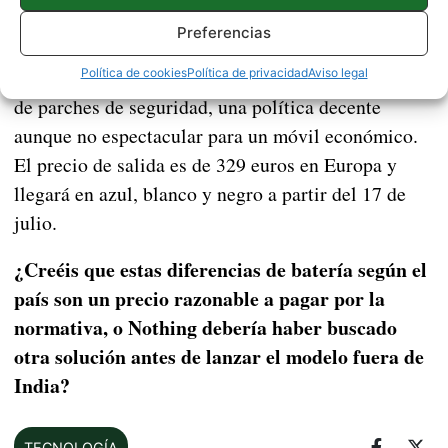
presumir, pero deberían cumplir sin sobresaltos.
Preferencias
Nothing OS 4.1 sobre Android
En software corre
16
, con tres años de actualizaciones mayores y seis
Política de cookies
Política de privacidad
Aviso legal
de parches de seguridad, una política decente
aunque no espectacular para un móvil económico.
El precio de salida es de 329 euros en Europa y
llegará en azul, blanco y negro a partir del 17 de
julio.
¿Creéis que estas diferencias de batería según el
país son un precio razonable a pagar por la
normativa, o Nothing debería haber buscado
otra solución antes de lanzar el modelo fuera de
India?
TECNOLOGÍA