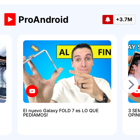
ProAndroid
+3.7M
El nuevo Galaxy FOLD 7 es LO QUE
3 SE
PEDÍAMOS!
OPIN