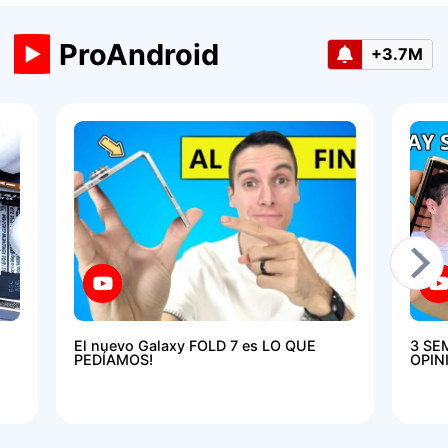
ProAndroid
+3.7M
El nuevo Galaxy FOLD 7 es LO QUE
3 SE
PEDÍAMOS!
OPIN