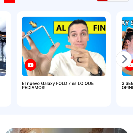
El nuevo Galaxy FOLD 7 es LO QUE
3 SE
PEDÍAMOS!
OPIN