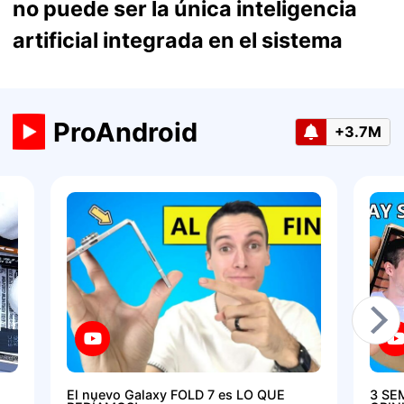
no puede ser la única inteligencia
artificial integrada en el sistema
ProAndroid
+3.7M
El nuevo Galaxy FOLD 7 es LO QUE
3 SE