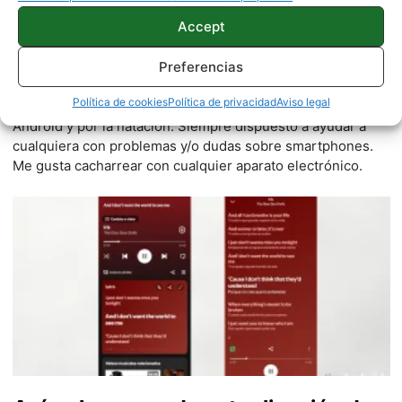
Accept
Juanjo Segura
Preferencias
2542 artículos publicados en ProAndroid desde 2020.
Política de cookies
Política de privacidad
Aviso legal
Redactor en Pro Android | Apasionado por el mundo
Android y por la natación. Siempre dispuesto a ayudar a
cualquiera con problemas y/o dudas sobre smartphones.
Me gusta cacharrear con cualquier aparato electrónico.