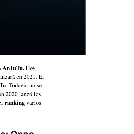
ún AnTuTu
. Hoy
anzará en 2021. El
uTu
. Todavía no se
en 2020 lanzó los
ranking
el
varios