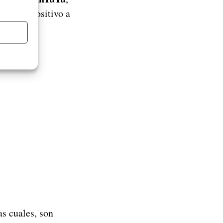
s un dispositivo a
to.
as cuales, son