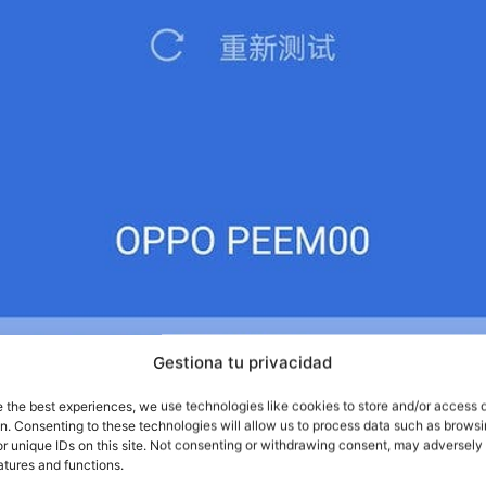
Gestiona tu privacidad
e the best experiences, we use technologies like cookies to store and/or access 
on. Consenting to these technologies will allow us to process data such as brows
r unique IDs on this site. Not consenting or withdrawing consent, may adversely 
á en fase de desarrollo/fabricación y ha pasado por An
atures and functions.
Oppo Find X3 ha marcado 771.491 pu
eresantes. Este