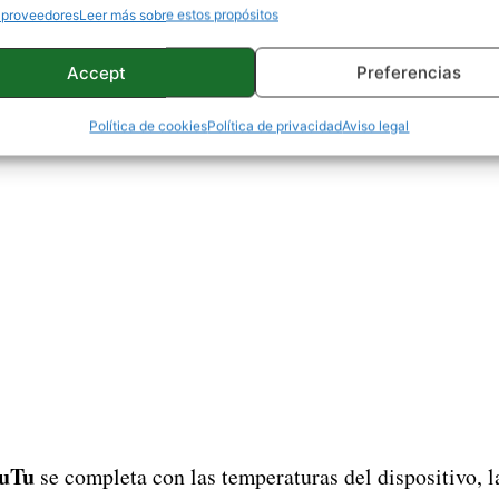
 proveedores
Leer más sobre estos propósitos
s más que el actual
Huawei Mate 40 Pro+.
Todavía no e
ranking de AnTuTu
ue no aparecerá en el
por el momen
Accept
Preferencias
Política de cookies
Política de privacidad
Aviso legal
uTu
se completa con las temperaturas del dispositivo, l