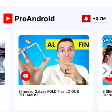
ProAndroid
+3.7M
El nuevo Galaxy FOLD 7 es LO QUE
3 SE
PEDÍAMOS!
OPIN