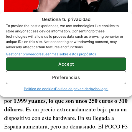
Gestiona tu privacidad
Esto quiere decir que renueva casi todos los
To provide the best experiences, we use technologies like cookies to
store and/or access device information. Consenting to these
apartados pero que sigue siendo muy similar en
technologies will allow us to process data such as browsing behavior or
unique IDs on this site. Not consenting or withdrawing consent, may
potencia a los gama alta del año pasado. Esto nos
adversely affect certain features and functions.
hace pensar que podría haber un POCO F3 y un
Gestionar proveedores
Leer más sobre estos propósitos
POCO F3 Pro
con el hardware del Redmi K40 Pro,
Accept
por ejemplo.
Preferencias
Respecto al precio del POCO F3 podemos esperar
Política de cookies
Política de privacidad
Aviso legal
grandes cosas. Xiaomi ha presentado el Redmi K40
1.999 yuanes, lo que son unos 250 euros o 310
por
dólares
. Es un precio extremadamente bajo para un
dispositivo con este hardware. En su llegada a
España aumentará, pero no demasiado. El POCO F3