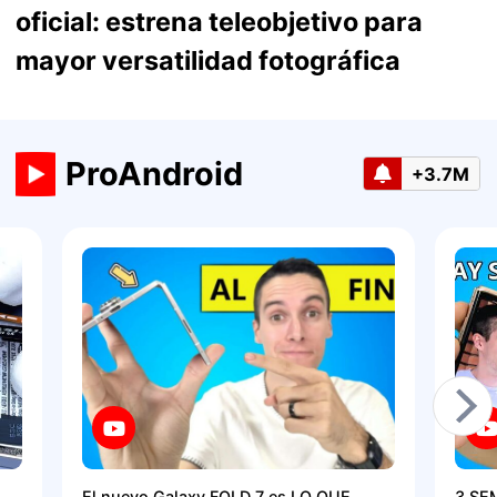
oficial: estrena teleobjetivo para
mayor versatilidad fotográfica
ProAndroid
+3.7M
El nuevo Galaxy FOLD 7 es LO QUE
3 SE