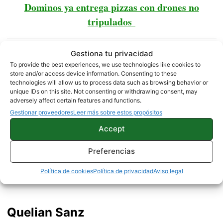
Dominos ya entrega pizzas con drones no
tripulados
Gestiona tu privacidad
MOTOROLA
NOTICIAS
To provide the best experiences, we use technologies like cookies to
store and/or access device information. Consenting to these
technologies will allow us to process data such as browsing behavior or
unique IDs on this site. Not consenting or withdrawing consent, may
adversely affect certain features and functions.
Sobre este autor
Gestionar proveedores
Leer más sobre estos propósitos
Accept
Preferencias
Política de cookies
Política de privacidad
Aviso legal
Quelian Sanz