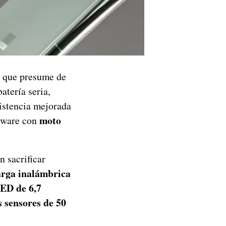
l que presume de
atería seria,
istencia mejorada
moto
ftware con
n sacrificar
arga inalámbrica
ED de 6,7
s sensores de 50