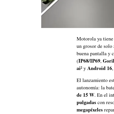
Motorola ya tiene
un grosor de solo
buena pantalla y 
IP68/IP69
Goril
(
,
ai²
Android 16
y
,
El lanzamiento est
autonomía: la bat
de 15 W
. En el in
pulgadas
con res
megapíxeles
repar