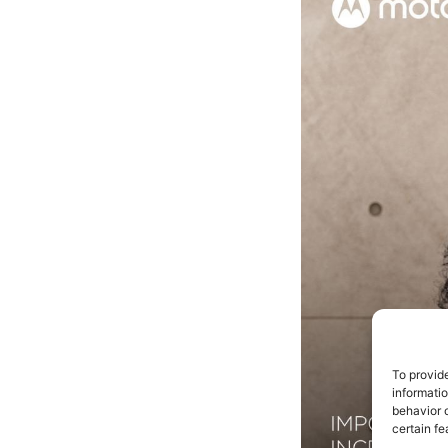
To provid
informati
behavior o
certain fe