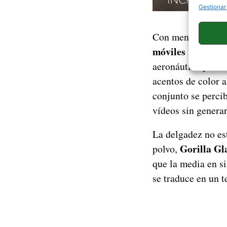
Gestionar
Con menos de 6 m
móviles no plega
aeronáutica y la 
acentos de color a
conjunto se percib
vídeos sin generar
La delgadez no es
Gorilla Gla
polvo,
que la media en si
se traduce en un t