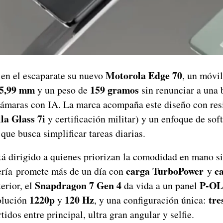
Motorola Edge 70
 en el escaparate su nuevo
, un móvi
5,99 mm
159 gramos
y un peso de
sin renunciar a una b
cámaras con IA. La marca acompaña este diseño con res
la Glass 7i
y certificación militar) y un enfoque de so
 que busca simplificar tareas diarias.
á dirigido a quienes priorizan la comodidad en mano si
carga TurboPower
c
ería promete más de un día con
y
Snapdragon 7 Gen 4
P‑OL
terior, el
da vida a un panel
1220p
120 Hz
tre
olución
y
, y una configuración única:
tidos entre principal, ultra gran angular y selfie.