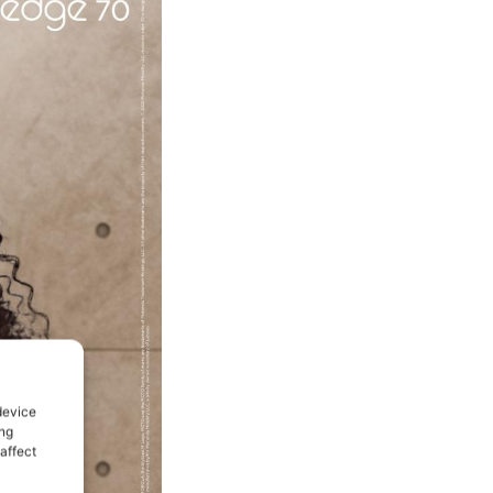
device
ing
affect