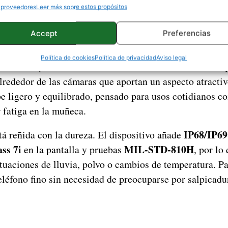
 proveedores
Leer más sobre estos propósitos
Accept
Preferencias
Motorola Edge 70
m de grosor, el
entra de lleno en la 
bles más delgados
del momento. El marco es de alumin
Política de cookies
Política de privacidad
Aviso legal
validados 
trasera adopta un acabado cálido con colores
lrededor de las cámaras que aportan un aspecto atractiv
e ligero y equilibrado, pensado para usos cotidianos co
 fatiga en la muñeca.
IP68/IP69
tá reñida con la dureza. El dispositivo añade
ss 7i
MIL‑STD‑810H
en la pantalla y pruebas
, por lo
tuaciones de lluvia, polvo o cambios de temperatura. Pa
eléfono fino sin necesidad de preocuparse por salpicadu