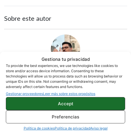
Sobre este autor
Gestiona tu privacidad
To provide the best experiences, we use technologies like cookies to
store and/or access device information. Consenting to these
technologies will allow us to process data such as browsing behavior or
Quelian Sanz
unique IDs on this site. Not consenting or withdrawing consent, may
adversely affect certain features and functions.
11059 artículos publicados en ProAndroid desde 2020.
Gestionar proveedores
Leer más sobre estos propósitos
Redactor en Pro Android | Apasionado de ese Androide
Accept
verde que tanto esconde. Se comenta que tecleo sobre
actualidad. Me gusta probarlo todo en este mundo de la
tecnología. Los gusanos se comen a las manzanas.
Preferencias
Enamorado de lo que una gran mayoría llama ruido.
Twitter
Política de cookies
Política de privacidad
Aviso legal