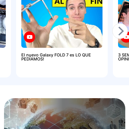
El nuevo Galaxy FOLD 7 es LO QUE
3 SE
PEDÍAMOS!
OPIN