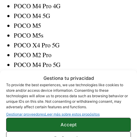
POCO M4 Pro 4G
POCO M4 5G
POCO M5
POCO M5s
POCO X4 Pro 5G
POCO M2 Pro
POCO M4 Pro 5G
POCO M3 Pro 5G
Gestiona tu privacidad
POCO X3 NFC
To provide the best experiences, we use technologies like cookies to
store and/or access device information. Consenting to these
POCO X3
technologies will allow us to process data such as browsing behavior or
unique IDs on this site. Not consenting or withdrawing consent, may
POCO X3 Pro
adversely affect certain features and functions.
POCO X3 GT
Gestionar proveedores
Leer más sobre estos propósitos
POCO X4 GT
Accept
POCO F4