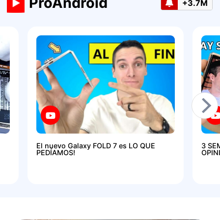
ProAndroid
+3.7M
El nuevo Galaxy FOLD 7 es LO QUE
3 SE
PEDÍAMOS!
OPIN