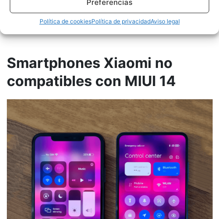
Preferencias
POCO F3
Política de cookies
Política de privacidad
Aviso legal
POCO F3 GT
Smartphones Xiaomi no
compatibles con MIUI 14