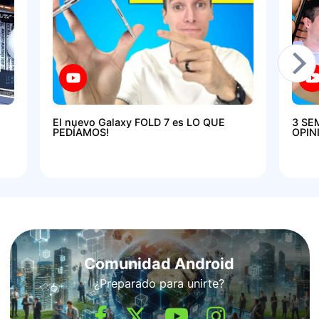
El nuevo Galaxy FOLD 7 es LO QUE
3 SE
PEDÍAMOS!
OPIN
Comunidad Android
¿Preparado para unirte?