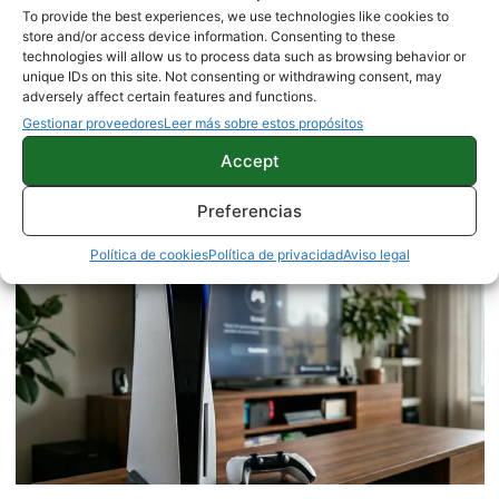
To provide the best experiences, we use technologies like cookies to
store and/or access device information. Consenting to these
technologies will allow us to process data such as browsing behavior or
unique IDs on this site. Not consenting or withdrawing consent, may
adversely affect certain features and functions.
Traduce cualquier juego en tu
Gestionar proveedores
Leer más sobre estos propósitos
Android con esta potente app: así es
Accept
Playtranslate
Preferencias
Política de cookies
Política de privacidad
Aviso legal