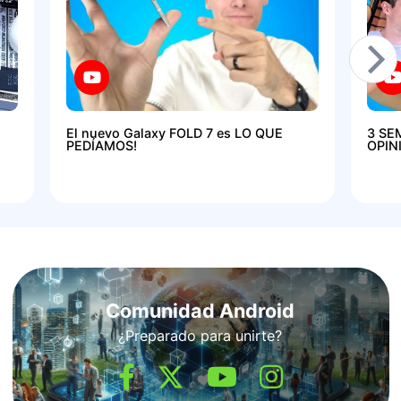
El nuevo Galaxy FOLD 7 es LO QUE
3 SE
PEDÍAMOS!
OPIN
Comunidad Android
¿Preparado para unirte?