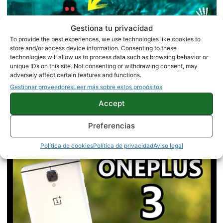
Gestiona tu privacidad
To provide the best experiences, we use technologies like cookies to
store and/or access device information. Consenting to these
technologies will allow us to process data such as browsing behavior or
unique IDs on this site. Not consenting or withdrawing consent, may
adversely affect certain features and functions.
Gestionar proveedores
Leer más sobre estos propósitos
Accept
Mejores juegos de terror para
Android gratis
Preferencias
Política de cookies
Política de privacidad
Aviso legal