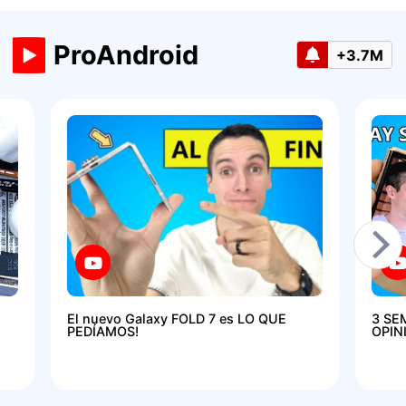
ProAndroid
+3.7M
El nuevo Galaxy FOLD 7 es LO QUE
3 SE
PEDÍAMOS!
OPIN