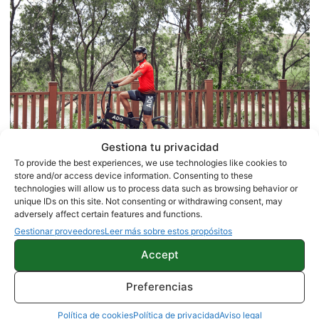
Gestiona tu privacidad
To provide the best experiences, we use technologies like cookies to
store and/or access device information. Consenting to these
technologies will allow us to process data such as browsing behavior or
sustituir la
unique IDs on this site. Not consenting or withdrawing consent, may
Además, ADO se compromete a
adversely affect certain features and functions.
bicicleta
en caso de tener alguna complicación
Gestionar proveedores
Leer más sobre estos propósitos
puntual por falta de piezas, lo que asegura que
Accept
estarás sin bicicleta el menor tiempo posible.
Preferencias
Política de cookies
Política de privacidad
Aviso legal