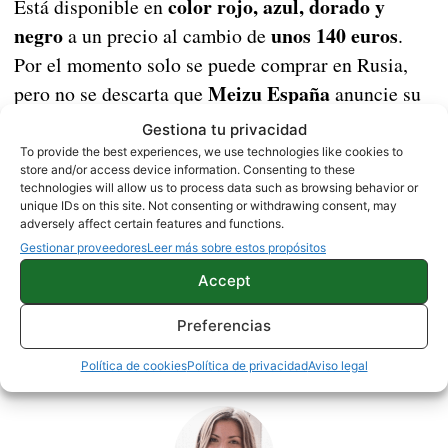
color rojo, azul, dorado y
Está disponible en
negro
unos 140 euros
a un precio al cambio de
.
Por el momento solo se puede comprar en Rusia,
Meizu España
pero no se descarta que
anuncie su
disponibilidad en las próximas semanas para
Gestiona tu privacidad
España.
To provide the best experiences, we use technologies like cookies to
store and/or access device information. Consenting to these
technologies will allow us to process data such as browsing behavior or
Fuente |
GSMArena
unique IDs on this site. Not consenting or withdrawing consent, may
adversely affect certain features and functions.
Gestionar proveedores
Leer más sobre estos propósitos
MEIZU
NOTICIAS
Accept
Preferencias
Sobre este autor
Política de cookies
Política de privacidad
Aviso legal