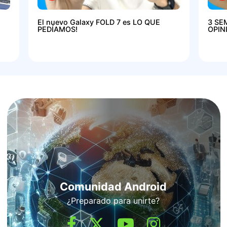
El nuevo Galaxy FOLD 7 es LO QUE
3 SE
PEDÍAMOS!
OPIN
Comunidad Android
¿Preparado para unirte?