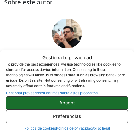
Sobre este autor
Gestiona tu privacidad
Quelian Sanz
To provide the best experiences, we use technologies like cookies to
store and/or access device information. Consenting to these
11059 artículos publicados en ProAndroid desde 2020.
technologies will allow us to process data such as browsing behavior or
unique IDs on this site. Not consenting or withdrawing consent, may
Redactor en Pro Android | Apasionado de ese Androide
adversely affect certain features and functions.
verde que tanto esconde. Se comenta que tecleo sobre
Gestionar proveedores
Leer más sobre estos propósitos
actualidad. Me gusta probarlo todo en este mundo de la
tecnología. Los gusanos se comen a las manzanas.
Accept
Enamorado de lo que una gran mayoría llama ruido.
Twitter
Preferencias
Política de cookies
Política de privacidad
Aviso legal