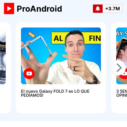
ProAndroid
+3.7M
El nuevo Galaxy FOLD 7 es LO QUE
3 SE
PEDÍAMOS!
OPIN