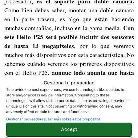
es el soporte para doble cámara.
procesador,
Como bien debes saber, montar una doble cámara
en la parte trasera, es algo que están haciendo
Con
muchas compañías, incluso en la gama media.
este Helio P25 será posible incluir dos sensores
de hasta 13 megapíxeles
, por lo que veremos
muchos más dispositivos con esta característica. No
sabemos cuándo veremos los primeros dispositivos
aunque todo apunta que hasta
con el Helio P25,
la segunda mitad del año no habrá terminales en
Gestiona tu privacidad
el mercado.
To provide the best experiences, we use technologies like cookies to
store and/or access device information. Consenting to these
technologies will allow us to process data such as browsing behavior or
unique IDs on this site. Not consenting or withdrawing consent, may
Samsung Galaxy S8 tendrá joroba en la parte
adversely affect certain features and functions.
trasera
Gestionar proveedores
Leer más sobre estos propósitos
Accept