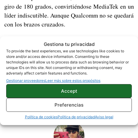
giro de 180 grados, convirtiéndose MediaTek en un
líder indiscutible. Aunque Qualcomm no se quedará
con los brazos cruzados.
¿Conseguirá MediaTek arrebatar el podium a
Gestiona tu privacidad
Qualcomm y ser el principal proveedor de chipset
To provide the best experiences, we use technologies like cookies to
en la gama alta de 2016?
store and/or access device information. Consenting to these
technologies will allow us to process data such as browsing behavior or
unique IDs on this site. Not consenting or withdrawing consent, may
adversely affect certain features and functions.
NOTICIAS
Gestionar proveedores
Leer más sobre estos propósitos
Accept
Sobre este autor
Preferencias
Política de cookies
Política de privacidad
Aviso legal