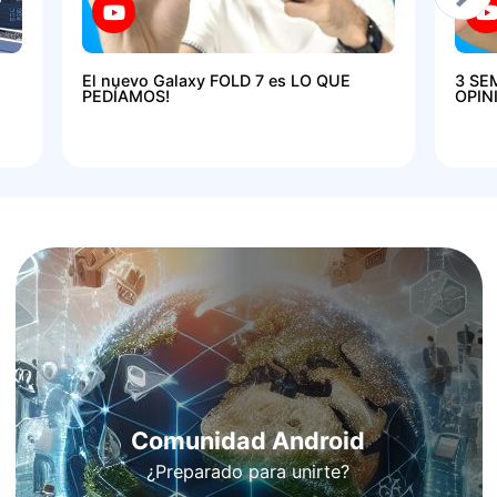
El nuevo Galaxy FOLD 7 es LO QUE
3 SE
PEDÍAMOS!
OPIN
Comunidad Android
¿Preparado para unirte?