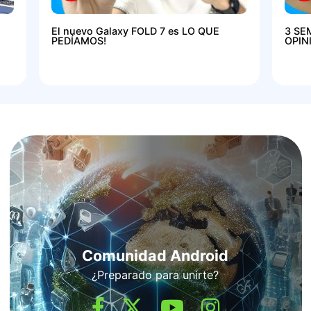
El nuevo Galaxy FOLD 7 es LO QUE
3 SE
PEDÍAMOS!
OPIN
Comunidad Android
¿Preparado para unirte?