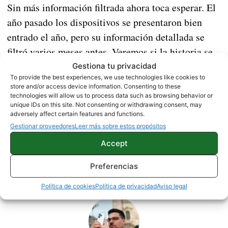
Sin más información filtrada ahora toca esperar. El
año pasado los dispositivos se presentaron bien
entrado el año, pero su información detallada se
filtró varios meses antes. Veremos si la historia se
Google Pixel 4a y 4a XL.
repite en 2020 con estos
Gestiona tu privacidad
To provide the best experiences, we use technologies like cookies to
store and/or access device information. Consenting to these
Fuente |
XDA
technologies will allow us to process data such as browsing behavior or
unique IDs on this site. Not consenting or withdrawing consent, may
adversely affect certain features and functions.
NOTICIAS
Gestionar proveedores
Leer más sobre estos propósitos
Accept
Preferencias
Sobre este autor
Política de cookies
Política de privacidad
Aviso legal