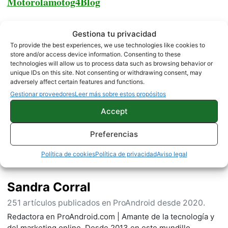
Motorolamotog4Blog
Gestiona tu privacidad
MOTOROLA
NOTICIAS
To provide the best experiences, we use technologies like cookies to
store and/or access device information. Consenting to these
technologies will allow us to process data such as browsing behavior or
unique IDs on this site. Not consenting or withdrawing consent, may
Sobre este autor
adversely affect certain features and functions.
Gestionar proveedores
Leer más sobre estos propósitos
Accept
Preferencias
Política de cookies
Política de privacidad
Aviso legal
Sandra Corral
251 artículos publicados en ProAndroid desde 2020.
Redactora en ProAndroid.com | Amante de la tecnología y
del marketing online. Desde 2013 en este mundillo,