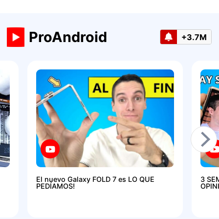
ProAndroid
+3.7M
El nuevo Galaxy FOLD 7 es LO QUE
3 SE
PEDÍAMOS!
OPIN