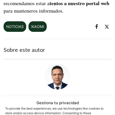
tentos a nuestro portal web
recomendamos estar a
para manteneros informados.
NOTICIAS
XIAOMI
Sobre este autor
Gestiona tu privacidad
Jesús González
To provide the best experiences, we use technologies like cookies to
1500 artículos publicados en ProAndroid desde 2020.
store and/or access device information. Consenting to these