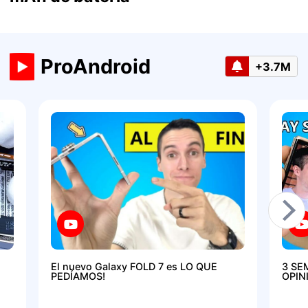
ProAndroid
+3.7M
El nuevo Galaxy FOLD 7 es LO QUE
3 SE
PEDÍAMOS!
OPIN