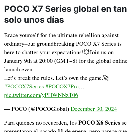
POCO X7 Series global en tan
solo unos días
Brace yourself for the ultimate rebellion against
ordinary–our groundbreaking POCO X7 Series is
here to shatter your expectations!💥Join us on
January 9th at 20:00 (GMT+8) for the global online
launch event.
Let’s break the rules. Let’s own the game.🚀
#POCOX7Series
#POCOX7Pro
…
pic.twitter.com/yPHWNNzT06
— POCO (@POCOGlobal)
December 30, 2024
POCO X6 Series
Para quienes no recuerden, los
se
11 de enero
presentaron el pasado
, pero parece que