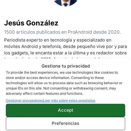
Jesús González
1500 artículos publicados en ProAndroid desde 2020.
Periodista experto en tecnología y especializado en
móviles Android y telefonía, desde pequeño vive por y para
los gadgets, le encanta estar a la última y es redactor sobre
tecnología desde 2018. Amante de los smartphones,
tablets, smartwatches y todo lo que tenga una pantalla. Ha
Gestiona tu privacidad
probado más de 100 móviles de distintas marcas, y es
To provide the best experiences, we use technologies like cookies to
store and/or access device information. Consenting to these
capaz de encontrar los detalles más importantes. Síguelo
technologies will allow us to process data such as browsing behavior or
en
X
.
unique IDs on this site. Not consenting or withdrawing consent, may
adversely affect certain features and functions.
Gestionar proveedores
Leer más sobre estos propósitos
Accept
Preferencias