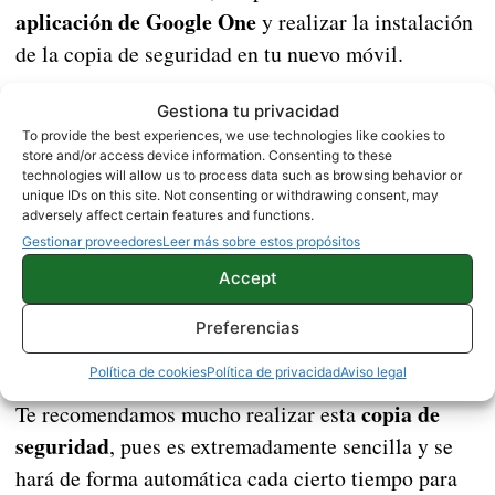
aplicación de Google One
y realizar la instalación
de la copia de seguridad en tu nuevo móvil.
Esta opción era gratuita para los usuarios que
Gestiona tu privacidad
tenían un plan de pago desde 1,99 euros/dólares al
To provide the best experiences, we use technologies like cookies to
store and/or access device information. Consenting to these
pero ahora la compañía ha decidido que sea
mes,
technologies will allow us to process data such as browsing behavior or
gratis para todos,
unique IDs on this site. Not consenting or withdrawing consent, may
incluso para los que no pagan el
adversely affect certain features and functions.
servicio mensual. Eso sí, debes tener en cuenta que
Gestionar proveedores
Leer más sobre estos propósitos
esta copia de seguridad utiliza el espacio libre en tu
Accept
tendrás 15 GB de
cuenta de Google, por lo que
espacio disponible
. Si quieres más tendrás que
Preferencias
pasar por caja cuando sea necesario.
Política de cookies
Política de privacidad
Aviso legal
copia de
Te recomendamos mucho realizar esta
seguridad
, pues es extremadamente sencilla y se
hará de forma automática cada cierto tiempo para