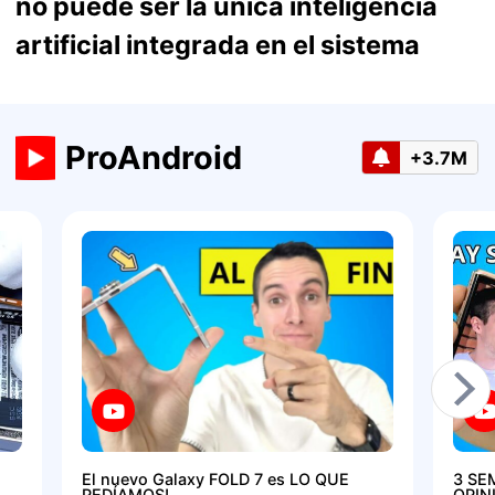
no puede ser la única inteligencia
artificial integrada en el sistema
ProAndroid
+3.7M
El nuevo Galaxy FOLD 7 es LO QUE
3 SE
PEDÍAMOS!
OPIN