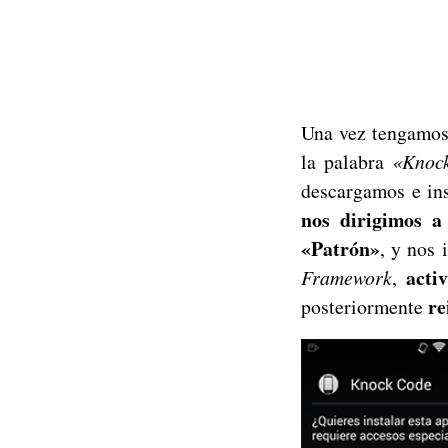
Una vez tengamo
la palabra
«Knoc
descargamos e ins
nos dirigimos a
«Patrón»
, y nos 
acti
Framework
,
re
posteriormente