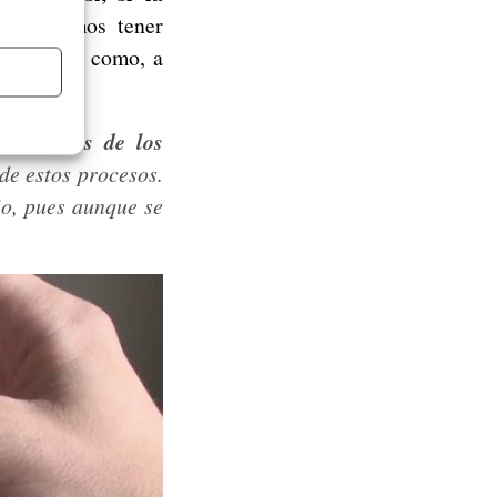
deberemos tener
 no sabéis como, a
ponsables de los
de estos procesos.
io, pues aunque se