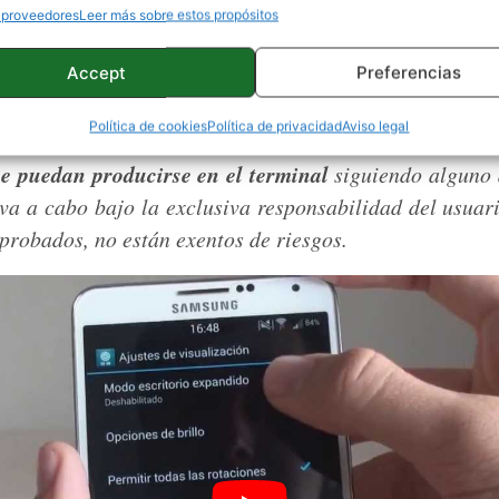
 proveedores
Leer más sobre estos propósitos
cendida
ser usuarios
. Para esto, deberemos
root
y 
ación
Xposed Framework
, si no la tenéis instalada y
Accept
Preferencias
ejamos un vídeo donde esta perfectamente explicado.
Política de cookies
Política de privacidad
Aviso legal
 aclarar que desde ProAndroid
no nos hacemos res
ue puedan producirse en el terminal
siguiendo alguno 
eva a cabo bajo la exclusiva responsabilidad del usuar
 probados, no están exentos de riesgos.