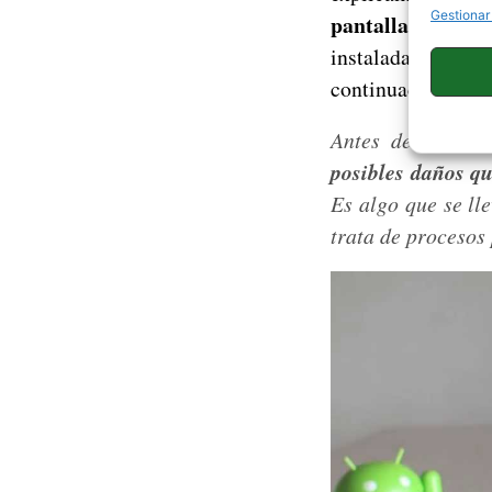
Gestionar
pantalla está
en
instalada la aplic
continuación os d
Antes de seguir
posibles daños q
Es algo que se ll
trata de procesos