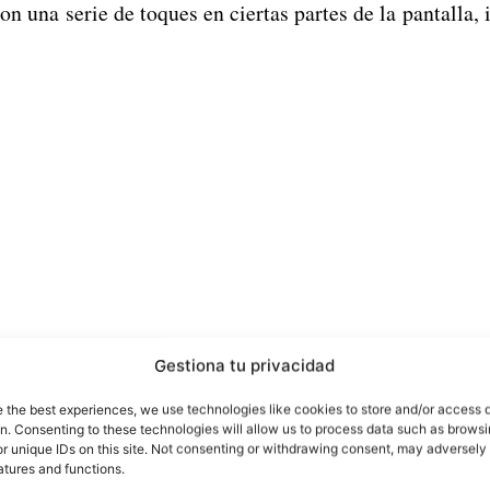
on una serie de toques en ciertas partes de la pantalla, i
Gestiona tu privacidad
e the best experiences, we use technologies like cookies to store and/or access 
on. Consenting to these technologies will allow us to process data such as brows
 gracias a la facilidad del sistema para personaliz
r unique IDs on this site. Not consenting or withdrawing consent, may adversely 
atures and functions.
 implementar este modo de desbloqueo de pantall