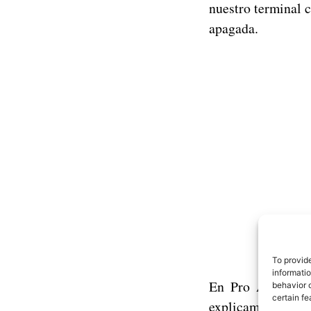
nuestro terminal c
apagada.
To provid
informati
En Pro Android, y
behavior o
certain fe
como
explicamos