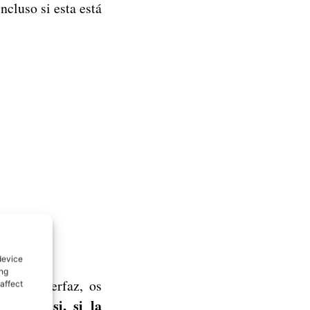
ncluso si esta está
device
ing
ar su interfaz, os
affect
a, eso si, si la