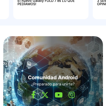
El nuevo Galaxy FOLD 7 es LO QUE
3 SE
PEDÍAMOS!
OPIN
Comunidad Android
¿Preparado para unirte?