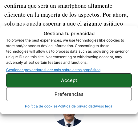
confirma que será un smartphone altamente
eficiente en la mayoría de los aspectos. Por ahora,
solo nos queda esperar a que el gigante asiático
revele todos los detalles de forma oficial.
Gestiona tu privacidad
To provide the best experiences, we use technologies like cookies to
store and/or access device information. Consenting to these
XIAOMI
technologies will allow us to process data such as browsing behavior or
unique IDs on this site. Not consenting or withdrawing consent, may
adversely affect certain features and functions.
Gestionar proveedores
Leer más sobre estos propósitos
Sobre este autor
Accept
Preferencias
Política de cookies
Política de privacidad
Aviso legal