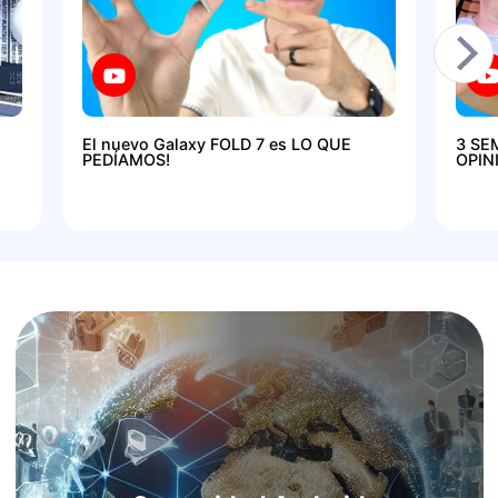
El nuevo Galaxy FOLD 7 es LO QUE
3 SE
PEDÍAMOS!
OPIN