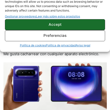
technologies will allow us to process data such as browsing behavior or
unique IDs on this site. Not consenting or withdrawing consent, may
adversely affect certain features and functions.
Gestionar proveedores
Leer más sobre estos propósitos
Juanjo Segura
Accept
2542 artículos publicados en ProAndroid desde 2020.
Preferencias
Redactor en Pro Android | Apasionado por el mundo
Android y por la natación. Siempre dispuesto a ayudar a
Política de cookies
Política de privacidad
Aviso legal
cualquiera con problemas y/o dudas sobre smartphones.
Me gusta cacharrear con cualquier aparato electrónico.