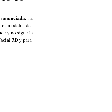
 pronunciada
. La
iores modelos de
nde y no sigue la
facial 3D
y para