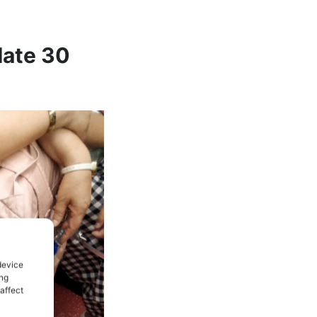
Mate 30
device
ing
affect