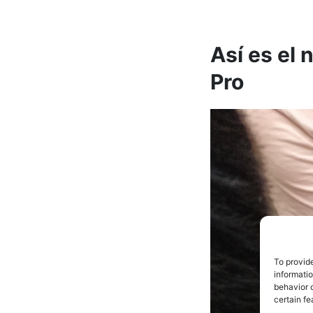
Así es el 
Pro
To provid
informati
behavior o
certain fe