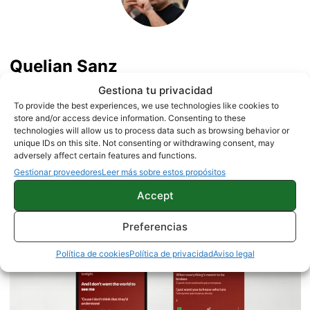
Quelian Sanz
11059 artículos publicados en ProAndroid desde 2020.
Gestiona tu privacidad
Redactor en Pro Android | Apasionado de ese Androide
To provide the best experiences, we use technologies like cookies to
store and/or access device information. Consenting to these
verde que tanto esconde. Se comenta que tecleo sobre
technologies will allow us to process data such as browsing behavior or
actualidad. Me gusta probarlo todo en este mundo de la
unique IDs on this site. Not consenting or withdrawing consent, may
tecnología. Los gusanos se comen a las manzanas.
adversely affect certain features and functions.
Enamorado de lo que una gran mayoría llama ruido.
Twitter
Gestionar proveedores
Leer más sobre estos propósitos
Accept
Preferencias
Política de cookies
Política de privacidad
Aviso legal