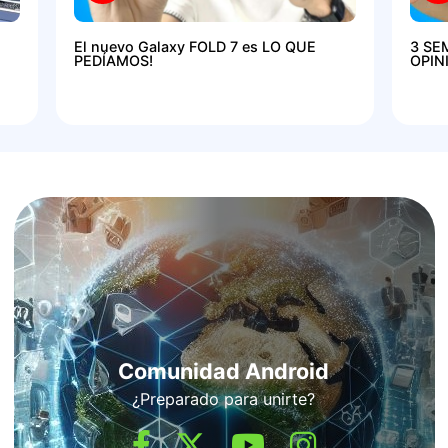
El nuevo Galaxy FOLD 7 es LO QUE
3 SE
PEDÍAMOS!
OPIN
Comunidad Android
¿Preparado para unirte?