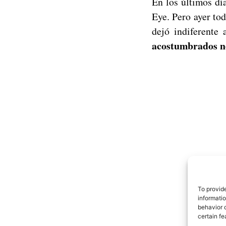
En los últimos dí
Eye. Pero ayer to
dejó indiferente
acostumbrados n
To provid
informati
behavior o
certain fe