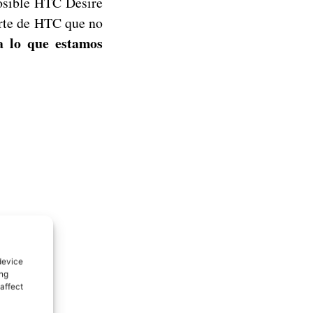
posible HTC Desire
arte de HTC que no
ra lo que estamos
device
ing
affect