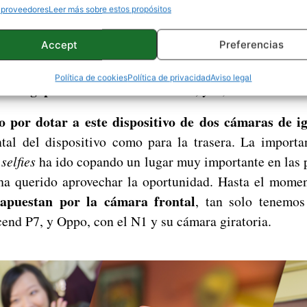
ire Eye, llegó la HTC Re, una microcámara de alta ca
 proveedores
Leer más sobre estos propósitos
ente con la archiconocida GoPro. Pero de cámaras va la c
Accept
Preferencias
de HTC se denomina Eye
—ojo, en inglés—, es por la
aca considerablemente. Ya no sólo por su aspecto fí
Política de cookies
Política de privacidad
Aviso legal
3 megapíxeles con doble flash led,
y sí, hablamos de l
por dotar a este dispositivo de dos cámaras de ig
ntal del dispositivo como para la trasera. La import
s
selfies
ha ido copando un lugar muy importante en las p
ha querido aprovechar la oportunidad. Hasta el mome
 apuestan por la cámara frontal
, tan solo tenemos
end P7, y Oppo, con el N1 y su cámara giratoria.