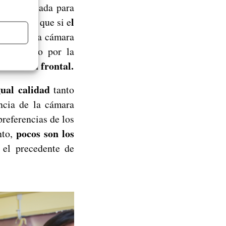
lidad creada para
l
osa, y es que si e
 llamativa cámara
sico, sino por la
cámara frontal.
a
ual calidad
tanto
ancia de la cámara
referencias de los
pocos son los
nto,
 el precedente de