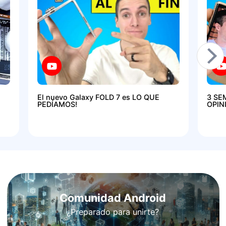
El nuevo Galaxy FOLD 7 es LO QUE
3 SE
PEDÍAMOS!
OPIN
Comunidad Android
¿Preparado para unirte?