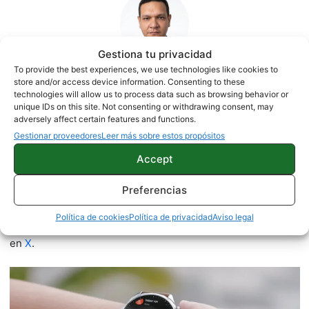
Gestiona tu privacidad
To provide the best experiences, we use technologies like cookies to
store and/or access device information. Consenting to these
Jesús González
technologies will allow us to process data such as browsing behavior or
unique IDs on this site. Not consenting or withdrawing consent, may
1500 artículos publicados en ProAndroid desde 2020.
adversely affect certain features and functions.
Gestionar proveedores
Leer más sobre estos propósitos
Periodista experto en tecnología y especializado en
móviles Android y telefonía, desde pequeño vive por y para
Accept
los gadgets, le encanta estar a la última y es redactor sobre
tecnología desde 2018. Amante de los smartphones,
Preferencias
tablets, smartwatches y todo lo que tenga una pantalla. Ha
probado más de 100 móviles de distintas marcas, y es
Política de cookies
Política de privacidad
Aviso legal
capaz de encontrar los detalles más importantes. Síguelo
en
X
.