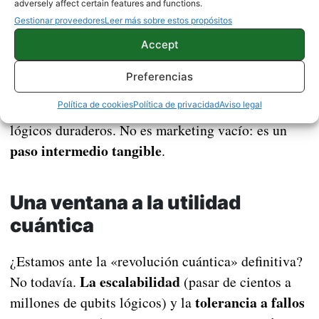
catalizadores o baterías
: si podemos simular
adversely affect certain features and functions.
Gestionar proveedores
Leer más sobre estos propósitos
moléculas complejas de forma fiable, los modelos
datos mejores
Accept
podrán entrenarse con
y llegar antes
aplicaciones
a descubrimientos. Google habla de
Preferencias
prácticas en cinco años
si logra escalar el
Política de cookies
Política de privacidad
Aviso legal
hardware y el control de errores hacia qubits
lógicos duraderos. No es marketing vacío: es un
paso intermedio tangible
.
Una ventana a la utilidad
cuántica
¿Estamos ante la «revolución cuántica» definitiva?
La escalabilidad
No todavía.
(pasar de cientos a
tolerancia a fallos
millones de qubits lógicos) y la