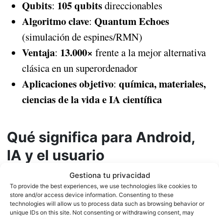
Qubits
105 qubits
:
direccionables
Algoritmo clave
Quantum Echoes
:
(simulación de espines/RMN)
Ventaja
13.000×
:
frente a la mejor alternativa
clásica en un superordenador
Aplicaciones objetivo
química, materiales,
:
ciencias de la vida e IA científica
Qué significa para Android,
IA y el usuario
Gestiona tu privacidad
A corto plazo, no tendrá un impacto inmediato en el
To provide the best experiences, we use technologies like cookies to
funcionamiento de tu móvil. Pero sí cambia el
store and/or access device information. Consenting to these
technologies will allow us to process data such as browsing behavior or
IA que diseña medicamentos,
horizonte para la
unique IDs on this site. Not consenting or withdrawing consent, may