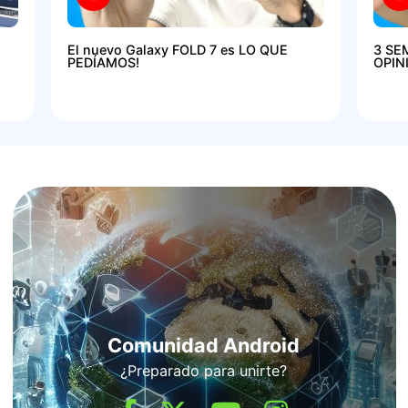
El nuevo Galaxy FOLD 7 es LO QUE
3 SE
PEDÍAMOS!
OPIN
Comunidad Android
¿Preparado para unirte?