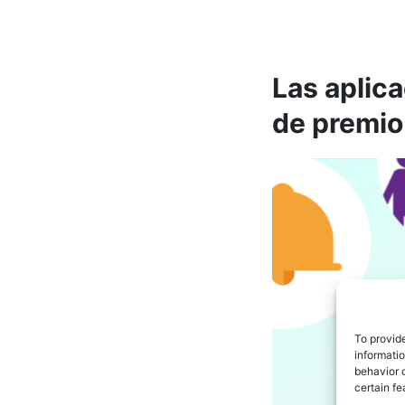
Las aplic
de premio
To provid
informati
behavior o
certain fe