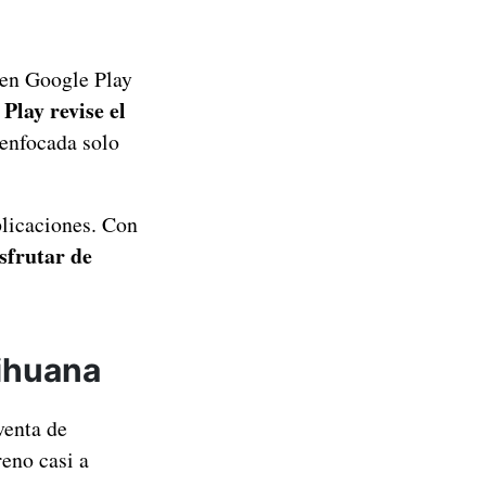
 en Google Play
Play revise el
 enfocada solo
plicaciones. Con
sfrutar de
rihuana
venta de
reno casi a