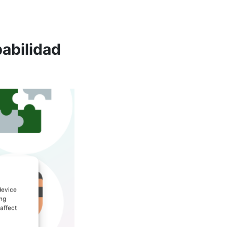
babilidad
device
ing
affect