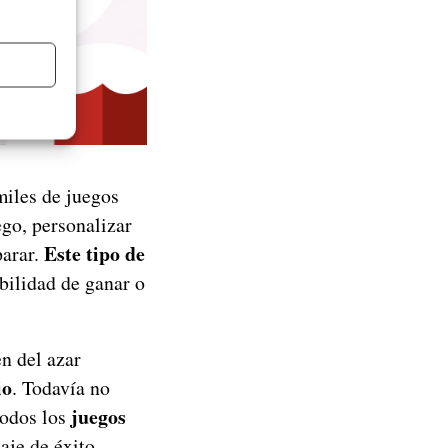
miles de juegos
ego, personalizar
Este tipo de
parar.
bilidad de ganar o
n del azar
io
. Todavía no
juegos
todos los
aje de éxito