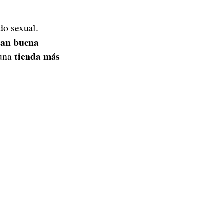
do sexual.
dan buena
tienda más
 una