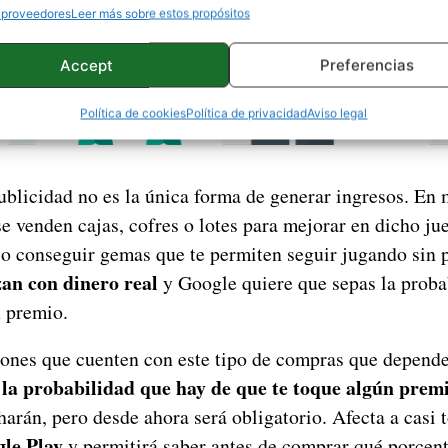
 proveedores
Leer más sobre estos propósitos
Accept
Preferencias
Política de cookies
Política de privacidad
Aviso legal
ublicidad no es la única forma de generar ingresos. En 
e venden cajas, cofres o lotes para mejorar en dicho ju
 o conseguir gemas que te permiten seguir jugando sin 
zan con dinero real
y Google quiere que sepas la proba
n premio.
iones que cuenten con este tipo de compras que depende
la probabilidad que hay de que te toque algún prem
arán, pero desde ahora será obligatorio. Afecta a casi 
gle Play
y permitirá saber antes de comprar qué porcent