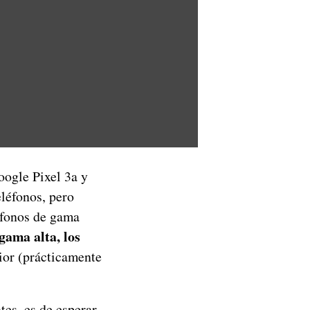
oogle Pixel 3a y
eléfonos, pero
éfonos de gama
ama alta, los
ior (prácticamente
tes, es de esperar