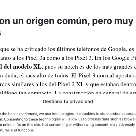
on un origen común, pero muy
s
 que se ha criticado los últimos teléfonos de Google, es
tanto a los Pixel 3a como a los Pixel 3. En los Google P
el del modelo XL
, pues su notch es de los más grandes
n duda, el más alto de todos. El Pixel 3 normal apostab
cos similares a los del Pixel 2 XL y que estaban dentr
eléfono tan compacto. La construcción en general de est
ria, con cristal en la parte trasera y metal en los marcos
Gestiona tu privacidad
e the best experiences, we use technologies like cookies to store and/or access 
on. Consenting to these technologies will allow us to process data such as brows
r unique IDs on this site. Not consenting or withdrawing consent, may adversely 
atures and functions.