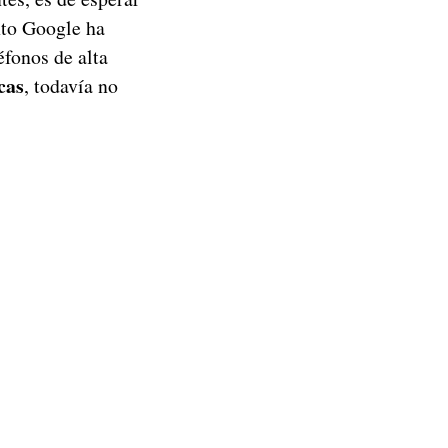
nto Google ha
éfonos de alta
cas
, todavía no