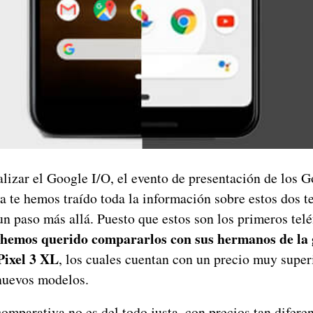
alizar el Google I/O, el evento de presentación de los G
 te hemos traído toda la información sobre estos dos t
un paso más allá. Puesto que estos son los primeros tel
hemos querido compararlos con sus hermanos de la g
Pixel 3 XL
, los cuales cuentan con un precio muy super
 nuevos modelos.
comparativa no es del todo justa, con precios tan diferen