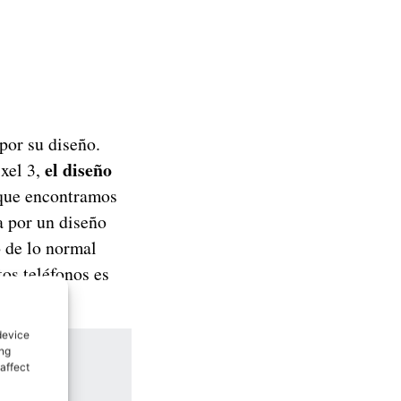
 por su diseño.
el diseño
ixel 3,
 que encontramos
a por un diseño
o de lo normal
os teléfonos es
.
device
ing
affect