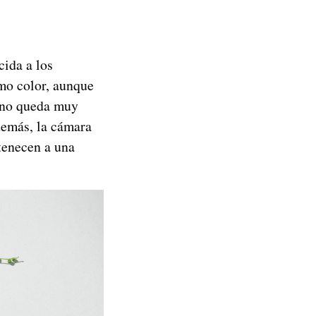
cida a los
mo color, aunque
mano queda muy
demás, la cámara
rtenecen a una