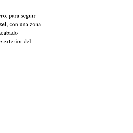
ero, para seguir
xel, con una zona
 acabado
e exterior del