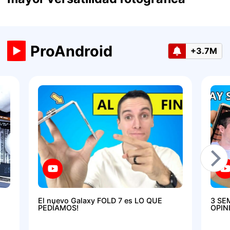
ProAndroid
+3.7M
El nuevo Galaxy FOLD 7 es LO QUE
3 SE
PEDÍAMOS!
OPIN