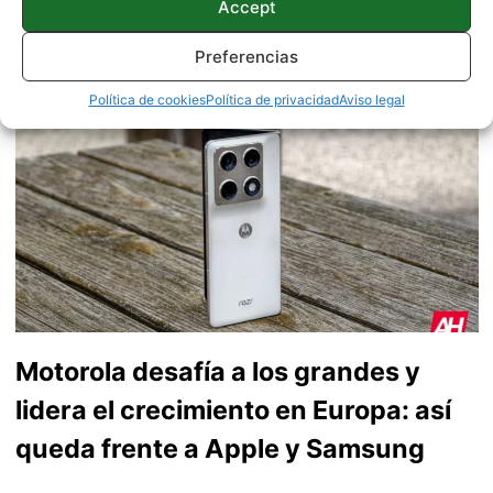
Fundador de ProAndroid | Responsable del Canal de
Accept
YouTube y coordinador de la web. Amante de la tecnología,
comparto mi pasión por la telefonía y Android en YouTube
Preferencias
desde 2012. Geek a tiempo completo! Síguelo en
Linkedin
.
Política de cookies
Política de privacidad
Aviso legal
Motorola desafía a los grandes y
lidera el crecimiento en Europa: así
queda frente a Apple y Samsung