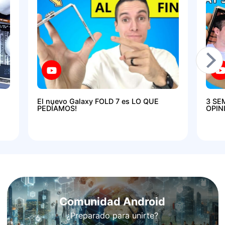
El nuevo Galaxy FOLD 7 es LO QUE
3 SE
PEDÍAMOS!
OPIN
Comunidad Android
¿Preparado para unirte?