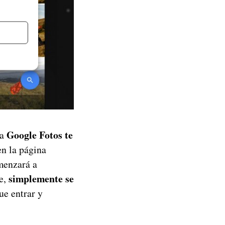
Google Fotos te
ra
n la página
omenzará a
simplemente se
te,
ue entrar y