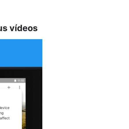
tus vídeos
device
ing
affect