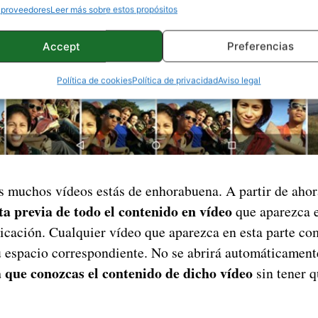
 proveedores
Leer más sobre estos propósitos
Accept
Preferencias
Política de cookies
Política de privacidad
Aviso legal
es muchos vídeos estás de enhorabuena. A partir de aho
a previa de todo el contenido en vídeo
que aparezca e
licación. Cualquier vídeo que aparezca en esta parte c
u espacio correspondiente. No se abrirá automáticamen
 que conozcas el contenido de dicho vídeo
sin tener q