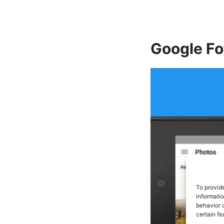
Google Fot
To provid
informati
behavior o
certain fe