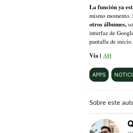
La función ya es
mismo momento. S
otros álbumes,
so
interfaz de Googl
pantalla de inicio.
Vía |
AH
APPS
NOTIC
Sobre este aut
Q