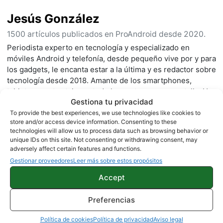
Jesús González
1500 artículos publicados en ProAndroid desde 2020.
Periodista experto en tecnología y especializado en
móviles Android y telefonía, desde pequeño vive por y para
los gadgets, le encanta estar a la última y es redactor sobre
tecnología desde 2018. Amante de los smartphones,
tablets, smartwatches y todo lo que tenga una pantalla. Ha
Gestiona tu privacidad
probado más de 100 móviles de distintas marcas, y es
capaz de encontrar los detalles más importantes. Síguelo
To provide the best experiences, we use technologies like cookies to
store and/or access device information. Consenting to these
en
X
.
technologies will allow us to process data such as browsing behavior or
unique IDs on this site. Not consenting or withdrawing consent, may
adversely affect certain features and functions.
Gestionar proveedores
Leer más sobre estos propósitos
Accept
Preferencias
Política de cookies
Política de privacidad
Aviso legal