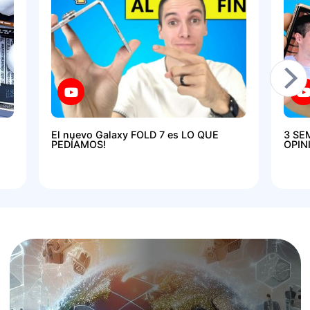
El nuevo Galaxy FOLD 7 es LO QUE
3 SE
PEDÍAMOS!
OPIN