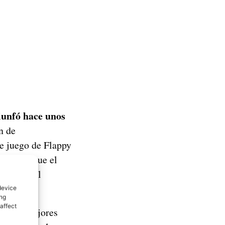
iunfó hace unos
n de
e juego de Flappy
entando que el
e, según el
device
ing
affect
ás con mejores