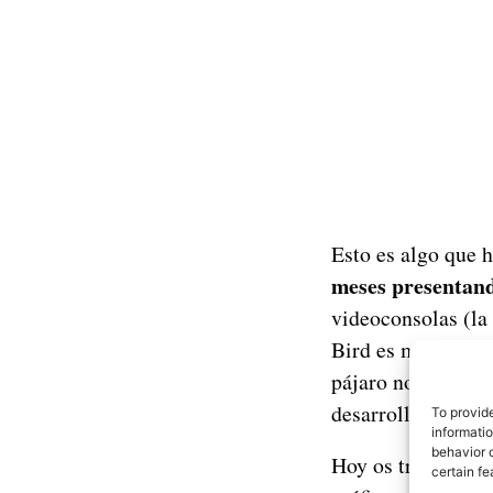
Esto es algo que
meses presentand
videoconsolas (la
Bird es muy simple
pájaro no se choqu
deb
desarrollador,
To provid
informati
behavior o
u
Hoy os traemos
certain fe