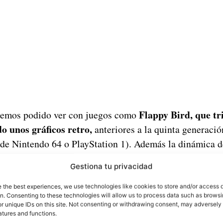
Flappy Bird, que tr
 hemos podido ver con juegos como
o unos gráficos retro,
anteriores a la quinta generació
 de Nintendo 64 o PlayStation 1). Además la dinámica d
; tan solo hay que tocar la pantalla continuamente, int
Gestiona tu privacidad
e con las tuberías. El juego fue eliminado de Play Stor
ido a su alto nivel de adicción.
e the best experiences, we use technologies like cookies to store and/or access 
on. Consenting to these technologies will allow us to process data such as brows
r unique IDs on this site. Not consenting or withdrawing consent, may adversely 
n juego mucho más adictivo que Flappy Bird
, y adem
atures and functions.