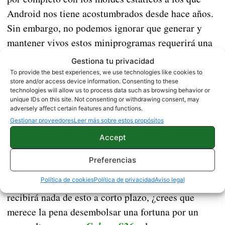
Android nos tiene acostumbrados desde hace años.
Sin embargo, no podemos ignorar que generar y
mantener vivos estos miniprogramas requerirá una
procesamiento bastante bestia
potencia de
, lo que
Gestiona tu privacidad
explica de forma indirecta por qué Google ha
To provide the best experiences, we use technologies like cookies to
store and/or access device information. Consenting to these
cerrado la puerta de entrada a los móviles de gama
technologies will allow us to process data such as browsing behavior or
media y de entrada.
unique IDs on this site. Not consenting or withdrawing consent, may
adversely affect certain features and functions.
Gestionar proveedores
Leer más sobre estos propósitos
El despliegue de todo este ecosistema inteligente
comenzará en verano para los teléfonos más
Accept
avanzados del mercado
, con planes de saltar más
Preferencias
adelante a otros formatos como relojes o gafas.
Política de cookies
Política de privacidad
Aviso legal
Sabiendo que tu móvil actual probablemente no
recibirá nada de esto a corto plazo, ¿crees que
merece la pena desembolsar una fortuna por un