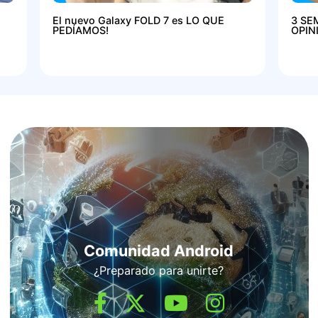
El nuevo Galaxy FOLD 7 es LO QUE
3 SE
PEDÍAMOS!
OPIN
Comunidad Android
¿Preparado para unirte?