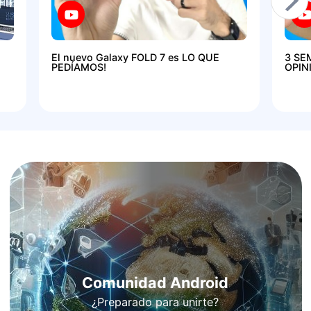
El nuevo Galaxy FOLD 7 es LO QUE
3 SE
PEDÍAMOS!
OPIN
Comunidad Android
¿Preparado para unirte?