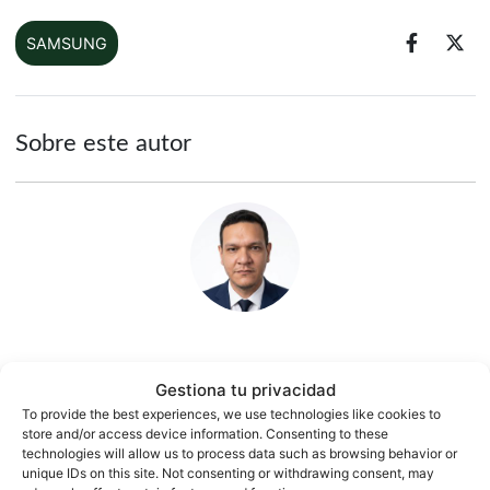
SAMSUNG
Sobre este autor
Jesús González
Gestiona tu privacidad
1500 artículos publicados en ProAndroid desde 2020.
To provide the best experiences, we use technologies like cookies to
store and/or access device information. Consenting to these
Periodista experto en tecnología y especializado en
technologies will allow us to process data such as browsing behavior or
móviles Android y telefonía, desde pequeño vive por y para
unique IDs on this site. Not consenting or withdrawing consent, may
los gadgets, le encanta estar a la última y es redactor sobre