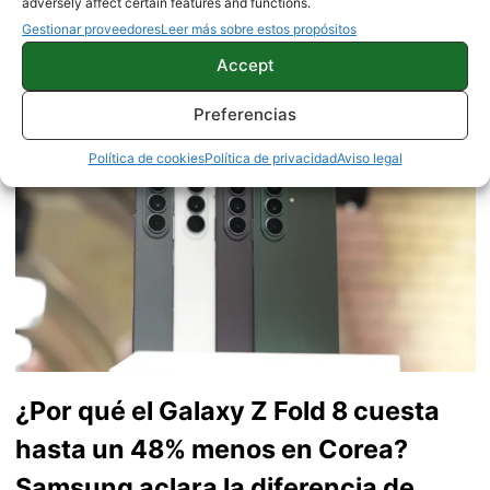
adversely affect certain features and functions.
tecnología desde 2018. Amante de los smartphones,
Gestionar proveedores
Leer más sobre estos propósitos
tablets, smartwatches y todo lo que tenga una pantalla. Ha
Accept
probado más de 100 móviles de distintas marcas, y es
capaz de encontrar los detalles más importantes. Síguelo
Preferencias
en
X
.
Política de cookies
Política de privacidad
Aviso legal
¿Por qué el Galaxy Z Fold 8 cuesta
hasta un 48% menos en Corea?
Samsung aclara la diferencia de