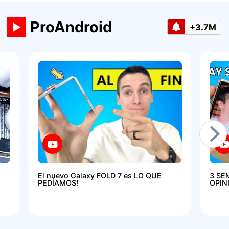
ProAndroid
+3.7M
El nuevo Galaxy FOLD 7 es LO QUE
3 SE
PEDÍAMOS!
OPIN