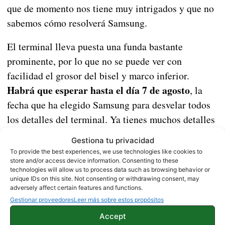
que de momento nos tiene muy intrigados y que no
sabemos cómo resolverá Samsung.
El terminal lleva puesta una funda bastante
prominente, por lo que no se puede ver con
facilidad el grosor del bisel y marco inferior.
Habrá que esperar hasta el día 7 de agosto
, la
fecha que ha elegido Samsung para desvelar todos
los detalles del terminal. Ya tienes muchos detalles
Samsung Galaxy Note 10,
del
tanto del diseño
Gestiona tu privacidad
como de sus especificaciones, por lo que puedes
To provide the best experiences, we use technologies like cookies to
hacerte una idea de lo que está por llegar.
store and/or access device information. Consenting to these
technologies will allow us to process data such as browsing behavior or
unique IDs on this site. Not consenting or withdrawing consent, may
Vía |
SamMobile
adversely affect certain features and functions.
Gestionar proveedores
Leer más sobre estos propósitos
Accept
NOTICIAS
SAMSUNG